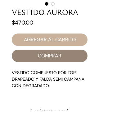
VESTIDO AURORA
Precio
$470.00
AGREGAR AL CARRITO
COMPRAR
VESTIDO COMPUESTO POR TOP
DRAPEADO Y FALDA SEMI CAMPANA
CON DEGRADADO
AURORA: ES UN NOMBRE USADO
PARA AUGURAR LA BELLEZA Y LA
Registrate aquí
LUMINOSIDAD
Y recibe 15% OFF en tu primera compra